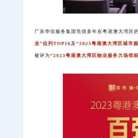
广东华信服务集团凭借多年在粤港澳大湾区
业”位列TOP16
及
“2023粤港澳大湾区城市服
被评为
“2023粤港澳大湾区物业服务力场馆