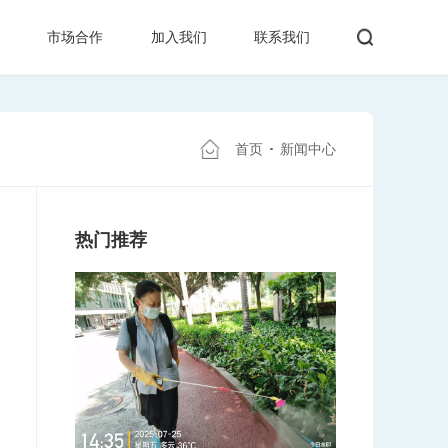
市场合作
加入我们
联系我们
首页
新闻中心
热门推荐