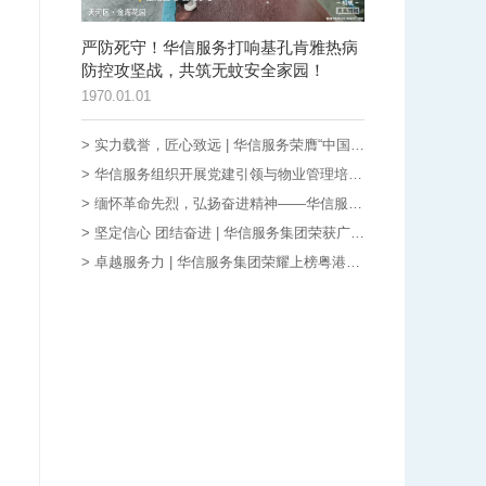
严防死守！华信服务打响基孔肯雅热病
防控攻坚战，共筑无蚊安全家园！
1970.01.01
> 实力载誉，匠心致远 | 华信服务荣膺“中国物业服务企业综合实力百强”等三项殊荣
> 华信服务组织开展党建引领与物业管理培训，赋能服务品质提升
> 缅怀革命先烈，弘扬奋进精神——华信服务清明祭扫活动
> 坚定信心 团结奋进 | 华信服务集团荣获广东省物业管理行业协会多项大奖
> 卓越服务力 | 华信服务集团荣耀上榜粤港澳大湾区物业服务力百强